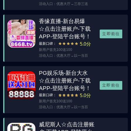
活动入口：优惠大厅→三存三送
香缘直播-新台易爆
☆点击注册账户-下载
立即前往
APP-登陆平台账号！
最新口碑：
5.0分
新用户首充100送100
活动入口：优惠大厅→以一当百
PG娱乐场-新台大水
☆点击注册账户-下载
立即前往
APP-登陆平台账号！
最新口碑：
5.0分
新用户首充100送100
活动入口：优惠大厅→以一当百
威尼斯人☆点击注册账